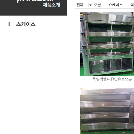
전체
오븐
쇼케이스
믹
독일박텔4매3단유로오븐