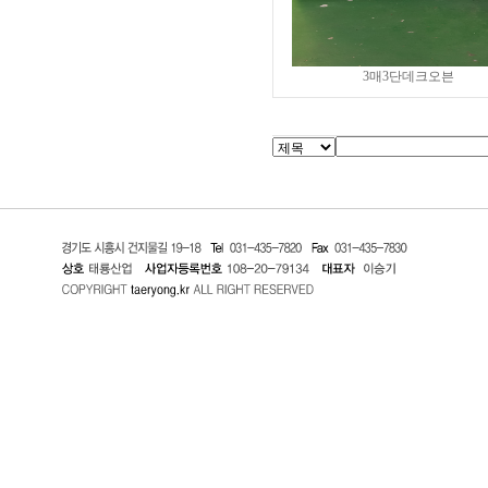
3매3단데크오븐