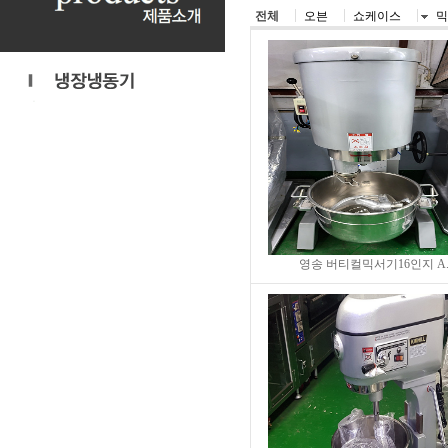
전체
오븐
쇼케이스
믹
영송 버티컬믹서기16인지 A.