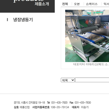
전체
오븐
쇼케이스
믹
대포지터 이태리산(헤드:소.